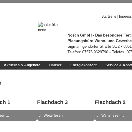
Startseite
|
Impres
Nosch GmbH - Das besondere Ferti
Planungsbüro Wohn- und Gewerb
Sigmaringendorfer Straße 30/2 • 885
Telefon: 07576 9629790 • Telefax: 0
Aktuelles & Angebote
Häuser
Energiekonzept
Service & Kont
h
ch 1
Flachdach 3
Flachdach 2
en ...
Weiterlesen ...
Weiterlesen ...