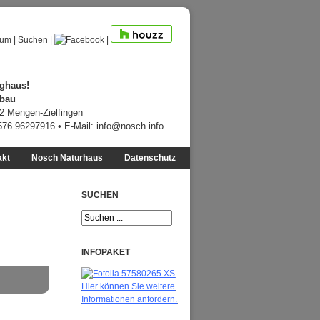
sum
|
Suchen
|
|
ghaus!
ebau
12 Mengen-Zielfingen
7576 96297916 • E-Mail:
info@nosch.info
akt
Nosch Naturhaus
Datenschutz
SUCHEN
INFOPAKET
Hier können Sie weitere
Informationen anfordern.