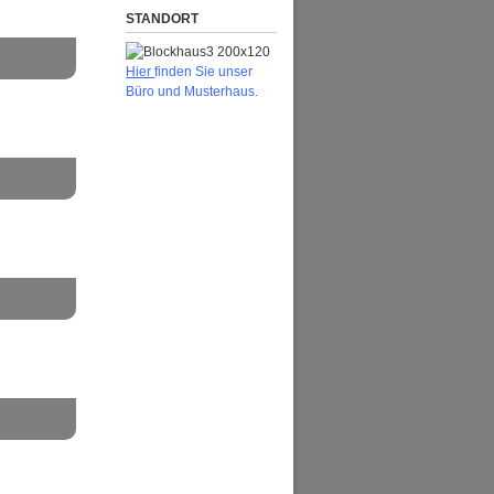
STANDORT
H
ier
finden Sie unser
Büro und Musterhaus.