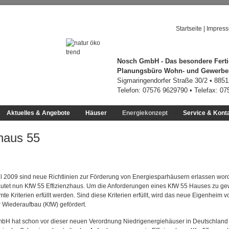
Startseite
|
Impres
Nosch GmbH - Das besondere Ferti
Planungsbüro Wohn- und Gewerb
Sigmaringendorfer Straße 30/2 • 885
Telefon: 07576 9629790 • Telefax: 0
Aktuelles & Angebote
Häuser
Energiekonzept
Service & Kont
nhaus 55
ril 2009 sind neue Richtlinien zur Förderung von Energiesparhäusern erlassen wor
utet nun KfW 55 Effizienzhaus. Um die Anforderungen eines KfW 55 Hauses zu ge
e Kriterien erfüllt werden. Sind diese Kriterien erfüllt, wird das neue Eigenheim v
ür Wiederaufbau (KfW) gefördert.
 hat schon vor dieser neuen Verordnung Niedrigenergiehäuser in Deutschland