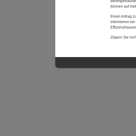
Minergiehäuser
können auf meh
Einen Antrag zu
informieren wir
Effizienzhauses 
Zögern Sie nich