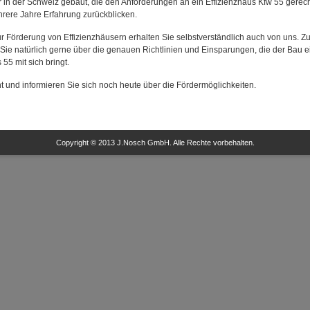
 in der Schweiz gebaut, die den Anforderungen an ein Effizienzhaus Kfw 55 gerech
rere Jahre Erfahrung zurückblicken.
r Förderung von Effizienzhäusern erhalten Sie selbstverständlich auch von uns. 
 Sie natürlich gerne über die genauen Richtlinien und Einsparungen, die der Bau 
55 mit sich bringt.
t und informieren Sie sich noch heute über die Fördermöglichkeiten.
Copyright © 2013 J.Nosch GmbH. Alle Rechte vorbehalten.