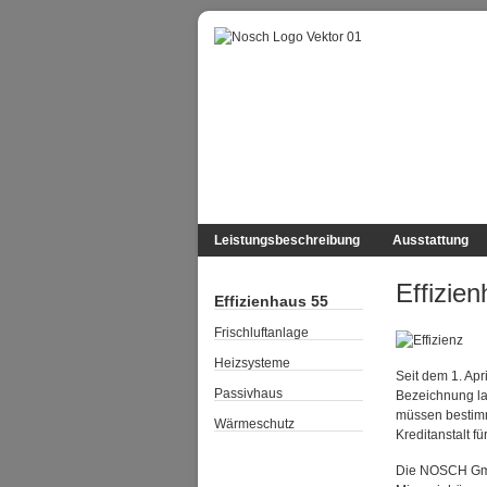
Leistungsbeschreibung
Ausstattung
Effizie
Effizienhaus 55
Frischluftanlage
Heizsysteme
Seit dem 1. Ap
Passivhaus
Bezeichnung la
müssen bestimmt
Wärmeschutz
Kreditanstalt f
Die NOSCH GmbH