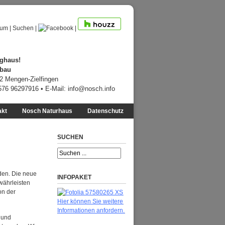
sum
|
Suchen
|
|
ghaus!
ebau
12 Mengen-Zielfingen
7576 96297916 • E-Mail:
info@nosch.info
akt
Nosch Naturhaus
Datenschutz
SUCHEN
den. Die neue
INFOPAKET
währleisten
on der
Hier können Sie weitere
Informationen anfordern.
 und