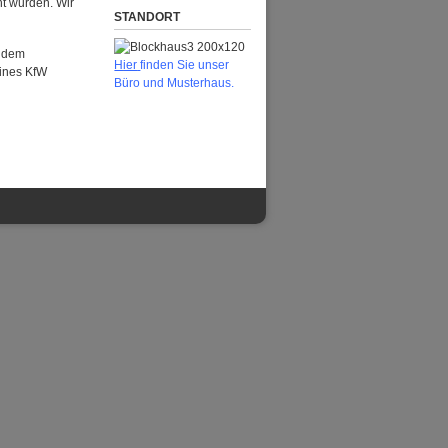
t wurden. Wir
STANDORT
Zudem
H
ier
finden Sie unser
eines KfW
Büro und Musterhaus.